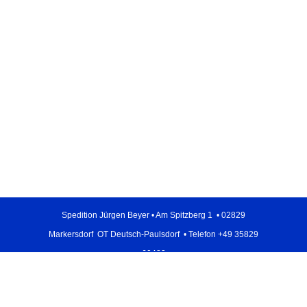
Spedition Jürgen Beyer
•
Am Spitzberg 1
•
02829
Markersdorf OT Deutsch-Paulsdorf • Telefon +49 35829
60483
Zurück zum Seiteninhalt